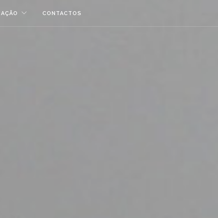
MAÇÃO
CONTACTOS