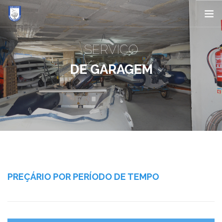
CLUBE
SERVIÇO
SERVIÇOS
DE GARAGEM
ACTIVIDADES
SER SÓCIO
FORMAÇÃO
CONTACTOS
PREÇÁRIO POR PERÍODO DE TEMPO