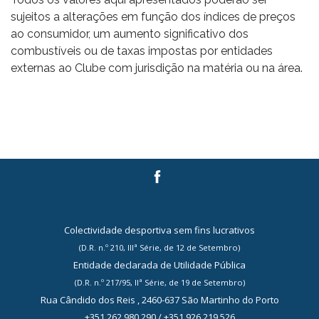
sujeitos a alterações em função dos índices de preços
ao consumidor, um aumento significativo dos
combustíveis ou de taxas impostas por entidades
externas ao Clube com jurisdição na matéria ou na área.
Colectividade desportiva sem fins lucrativos
(D.R. n.º 210, IIIª Série, de 12 de Setembro)
Entidade declarada de Utilidade Pública
(D.R. n.º 217/95, IIª Série, de 19 de Setembro)
Rua Cândido dos Reis , 2460-637 São Martinho do Porto
+351 262 980 290 / +351 926 219 526