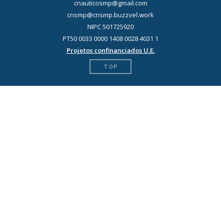
cnauticosmp@gmail.com
cnsmp@cnsmp.buzzvel.work
NIPC 501725920
PT50 0033 0000 1408 0028 4031 1
Projetos confinanciados U.E.
TOP