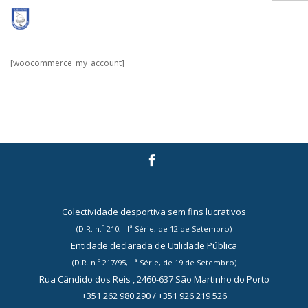
CLUBE
[woocommerce_my_account]
SERVIÇOS
ACTIVIDADES
SER SÓCIO
FORMAÇÃO
CONTACTOS
Colectividade desportiva sem fins lucrativos
(D.R. n.º 210, IIIª Série, de 12 de Setembro)
Entidade declarada de Utilidade Pública
(D.R. n.º 217/95, IIª Série, de 19 de Setembro)
Rua Cândido dos Reis , 2460-637 São Martinho do Porto
+351 262 980 290 / +351 926 219 526